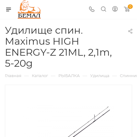
0
Удилище спин.
Maximus HIGH
ENERGY-Z 21ML, 2,1m,
5-20g
—
—
—
—
Главная
Каталог
РЫБАЛКА
Удилища
Спинни