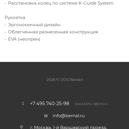
• Расстановка колец по системе K-Guide System
Рукоятка
• Эргономичный дизайн
• Облегченная разнесенная конструкция
• EVA (неопрен)
2026 © ООО Бемал
+7 495 740-25-98
ЗАКАЗАТЬ ЗВОНОК
info@bemal.ru
г. Москва, 1-й Варшавский проезд,