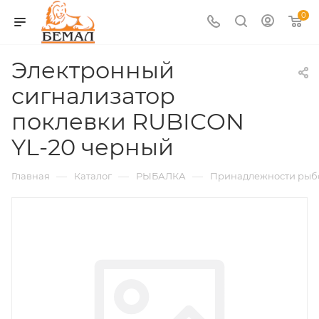
0
Электронный
сигнализатор
поклевки RUBICON
YL-20 черный
—
—
—
Главная
Каталог
РЫБАЛКА
Принадлежности рыб