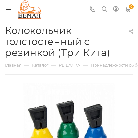
0
Колокольчик
толстостенный с
резинкой (Три Кита)
—
—
—
Главная
Каталог
РЫБАЛКА
Принадлежности рыб