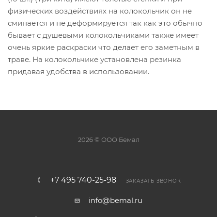
физических воздействиях на колокольчик он не
сминается и не деформируется так как это обычно
бывает с душевыми колокольчиками также имеет
очень яркие раскраски что делает его заметным в
траве. На колокольчике установлена резинка
придавая удобства в использовании.
2026 © ООО Бемал
+7 495 740-25-98
ЗАКАЗАТЬ ЗВОНОК
info@bemal.ru