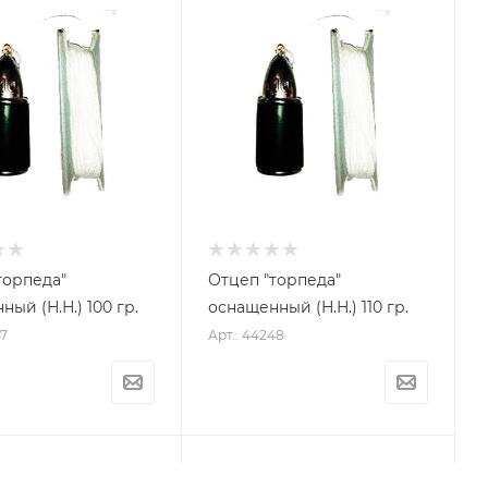
торпеда"
Отцеп "торпеда"
ый (Н.Н.) 100 гр.
оснащенный (Н.Н.) 110 гр.
47
Арт.: 44248