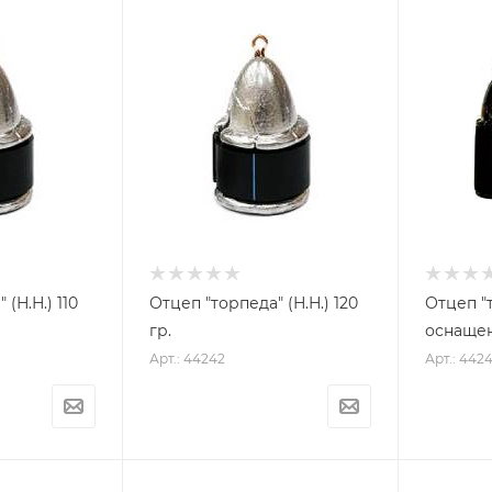
(Н.Н.) 110
Отцеп "торпеда" (Н.Н.) 120
Отцеп "
гр.
Арт.: 44242
Арт.: 442