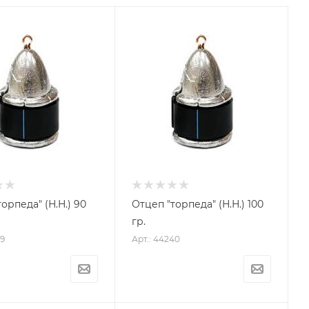
рпеда" (Н.Н.) 90
Отцеп "торпеда" (Н.Н.) 100
гр.
39
Арт.: 44240