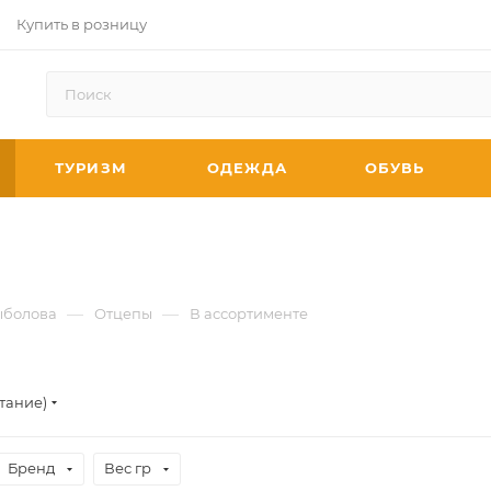
Купить в розницу
ТУРИЗМ
ОДЕЖДА
ОБУВЬ
—
—
ыболова
Отцепы
В ассортименте
тание)
Бренд
Вес гр