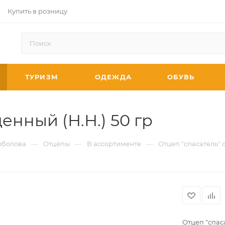
Купить в розницу
ТУРИЗМ
ОДЕЖДА
ОБУВЬ
енный (Н.Н.) 50 гр
—
—
—
ыболова
Отцепы
В ассортименте
Отцеп "спасатель" 
Отцеп "спас