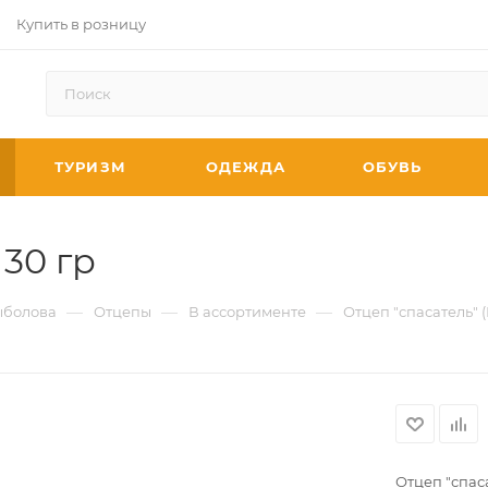
Купить в розницу
ТУРИЗМ
ОДЕЖДА
ОБУВЬ
130 гр
—
—
—
ыболова
Отцепы
В ассортименте
Отцеп "спасатель" (Н
Отцеп "спаса