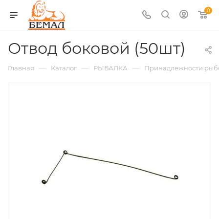
0
Отвод боковой (50шт)
—
—
—
Главная
Каталог
РЫБАЛКА
Принадлежности рыб