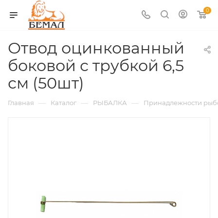
0
Отвод оцинкованный
боковой с трубкой 6,5
см (50шт)
—
—
—
Главная
Каталог
РЫБАЛКА
Принадлежности рыб