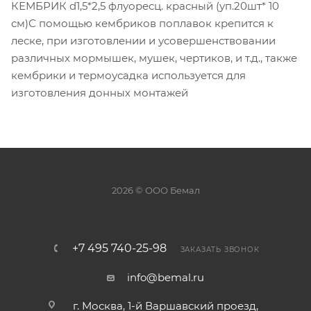
КЕМБРИК d1,5*2,5 флуоресц. красный (уп.20шт* 10
см)С помощью кембриков поплавок крепится к
леске, при изготовлении и усовершенствовании
различных мормышек, мушек, чертиков, и т.д., также
кембрики и термоусадка используется для
изготовления донных монтажей
2026 © ООО Бемал
+7 495 740-25-98
ЗАКАЗАТЬ ЗВОНОК
info@bemal.ru
г. Москва, 1-й Варшавский проезд,