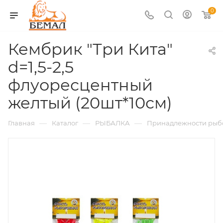
0
Кембрик "Три Кита"
d=1,5-2,5
флуоресцентный
желтый (20шт*10см)
—
—
—
Главная
Каталог
РЫБАЛКА
Принадлежности рыб