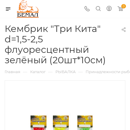
0
Кембрик "Три Кита"
d=1,5-2,5
флуоресцентный
зелёный (20шт*10см)
—
—
—
Главная
Каталог
РЫБАЛКА
Принадлежности рыб