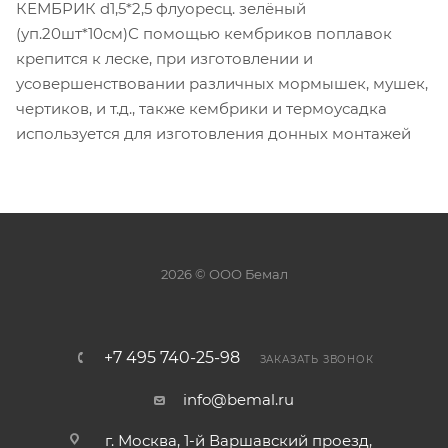
КЕМБРИК d1,5*2,5 флуоресц. зелёный
(уп.20шт*10см)С помощью кембриков поплавок
крепится к леске, при изготовлении и
усовершенствовании различных мормышек, мушек,
чертиков, и т.д., также кембрики и термоусадка
используется для изготовления донных монтажей
2026 © ООО Бемал
+7 495 740-25-98
ЗАКАЗАТЬ ЗВОНОК
info@bemal.ru
г. Москва, 1-й Варшавский проезд,