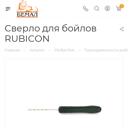
0
Сверло для бойлов
RUBICON
—
—
—
Главная
Каталог
РЫБАЛКА
Принадлежности рыб