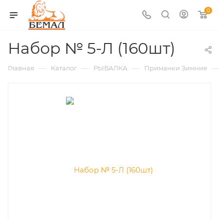
0
Набор № 5-Л (160шт)
—
—
—
—
Главная
Каталог
РЫБАЛКА
Приманки Зимние