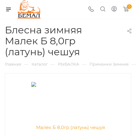
0
Блесна зимняя
Малек Б 8,0гр
(латунь) чешуя
—
—
—
—
Главная
Каталог
РЫБАЛКА
Приманки Зимние