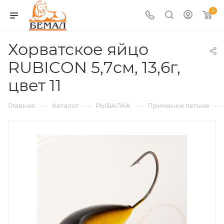
0
Хорватское яйцо
RUBICON 5,7см, 13,6г,
цвет 11
—
—
—
—
Главная
Каталог
РЫБАЛКА
Приманки летние