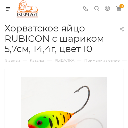
0
Хорватское яйцо
RUBICON с шариком
5,7см, 14,4г, цвет 10
—
—
—
—
Главная
Каталог
РЫБАЛКА
Приманки летние