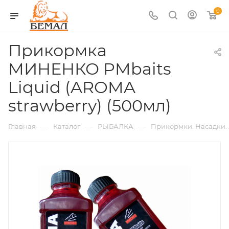
0
Прикормка
МИНЕНКО PMbaits
Liquid (AROMA
strawberry) (500мл)
—
—
—
Главная
Каталог
РЫБАЛКА
Прикормки. Насадки.