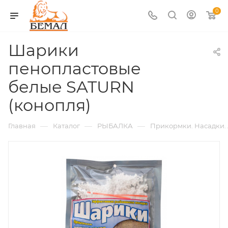
0
Шарики
пенопластовые
белые SATURN
(конопля)
—
—
—
Главная
Каталог
РЫБАЛКА
Прикормки. Насадки.