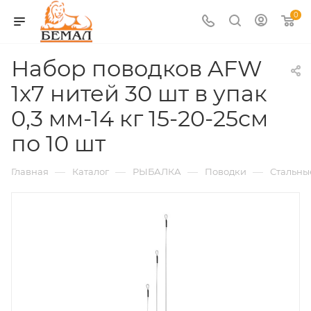
0
Набор поводков AFW
1x7 нитей 30 шт в упак
0,3 мм-14 кг 15-20-25см
по 10 шт
—
—
—
—
Главная
Каталог
РЫБАЛКА
Поводки
Стальны