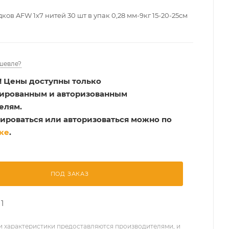
ов AFW 1x7 нитей 30 шт в упак 0,28 мм-9кг 15-20-25см
шевле?
!
Цены доступны только
рированным и авторизованным
елям.
ироваться или авторизоваться можно по
ке
.
ПОД ЗАКАЗ
1
 характеристики предоставляются производителями, и