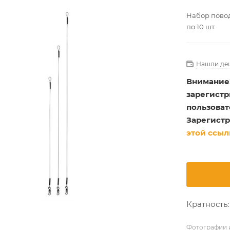
Набор поводк
по 10 шт
Нашли де
Внимание
зарегист
пользоват
Зарегистр
этой ссыл
Кратность: 
Фотографии и