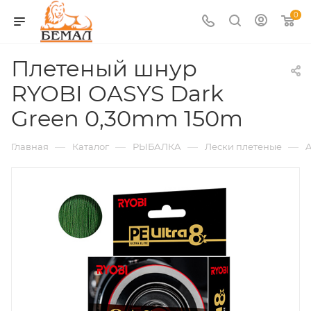
0
Плетеный шнур
RYOBI OASYS Dark
Green 0,30mm 150m
—
—
—
—
Главная
Каталог
РЫБАЛКА
Лески плетеные