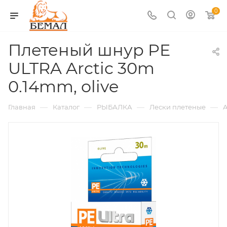
0
Плетеный шнур PE
ULTRA Arctic 30m
0.14mm, olive
—
—
—
—
Главная
Каталог
РЫБАЛКА
Лески плетеные