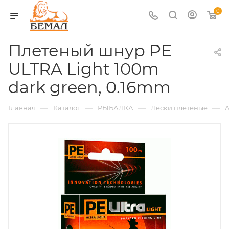
0
Плетеный шнур PE
ULTRA Light 100m
dark green, 0.16mm
—
—
—
—
Главная
Каталог
РЫБАЛКА
Лески плетеные