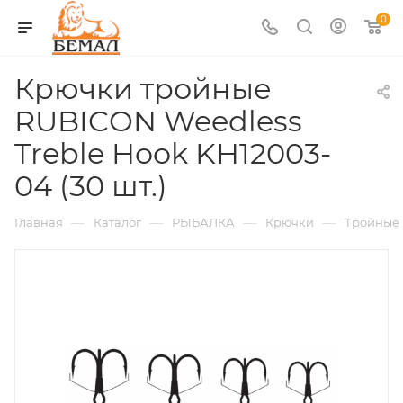
0
Крючки тройные
RUBICON Weedless
Treble Hook KH12003-
04 (30 шт.)
—
—
—
—
Главная
Каталог
РЫБАЛКА
Крючки
Тройные