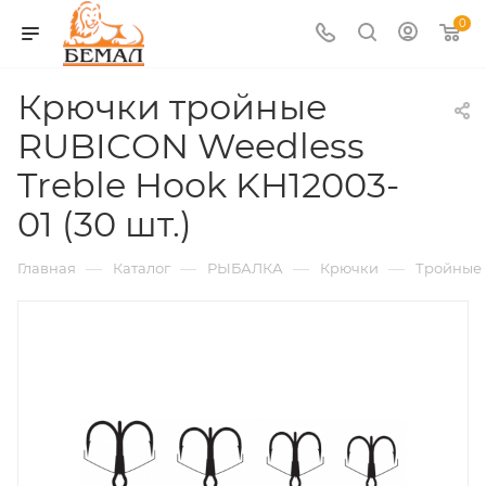
0
Крючки тройные
RUBICON Weedless
Treble Hook KH12003-
01 (30 шт.)
—
—
—
—
Главная
Каталог
РЫБАЛКА
Крючки
Тройные