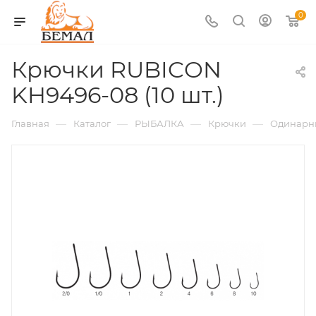
0
Крючки RUBICON
KH9496-08 (10 шт.)
—
—
—
—
Главная
Каталог
РЫБАЛКА
Крючки
Одинарн