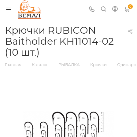
0
Крючки RUBICON
Baitholder KH11014-02
(10 шт.)
—
—
—
—
Главная
Каталог
РЫБАЛКА
Крючки
Одинарн