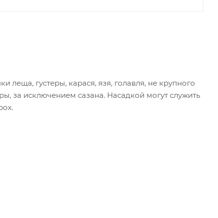
леща, густеры, карася, язя, голавля, не крупного
ры, за исключением сазана. Насадкой могут служить
рох.