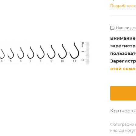
Подробност
Нашли де
Внимание
зарегист
пользоват
Зарегистр
этой ссыл
Кратность:
Фотографии и
иногда могут