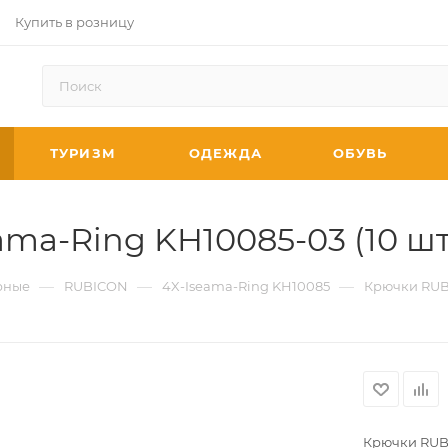
Купить в розницу
ТУРИЗМ
ОДЕЖДА
ОБУВЬ
a-Ring KH10085-03 (10 шт
—
—
—
рные
RUBICON
4X-Iseama-Ring KH10085
Крючки RUBI
Крючки RUBI