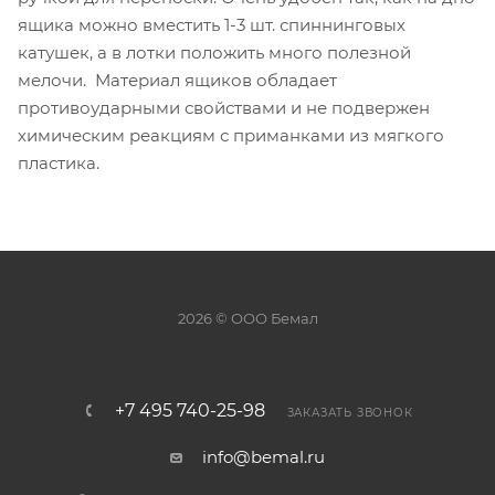
ящика можно вместить 1-3 шт. спиннинговых
катушек, а в лотки положить много полезной
мелочи. Материал ящиков обладает
противоударными свойствами и не подвержен
химическим реакциям с приманками из мягкого
пластика.
2026 © ООО Бемал
+7 495 740-25-98
ЗАКАЗАТЬ ЗВОНОК
info@bemal.ru