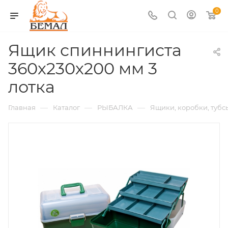
0
Ящик спиннингиста
360х230х200 мм 3
лотка
—
—
—
Главная
Каталог
РЫБАЛКА
Ящики, коробки, тубс