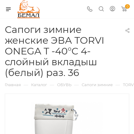
0
Сапоги зимние
женские ЭВА TORVI
ONEGA T -40°C 4-
слойный вкладыш
(белый) раз. 36
—
—
—
—
Главная
Каталог
ОБУВЬ
Сапоги зимние
TORV