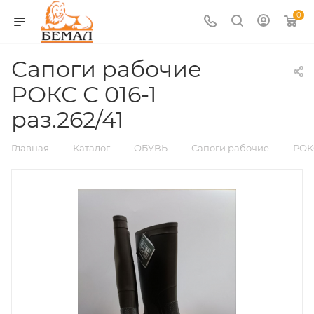
0
Сапоги рабочие
РОКС С 016-1
раз.262/41
—
—
—
—
Главная
Каталог
ОБУВЬ
Сапоги рабочие
РОК