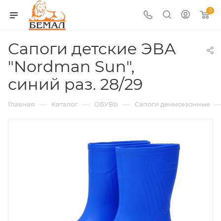
0
Сапоги детские ЭВА
"Nordman Sun",
синий раз. 28/29
—
—
—
Главная
Каталог
ОБУВЬ
Сапоги демисезонные