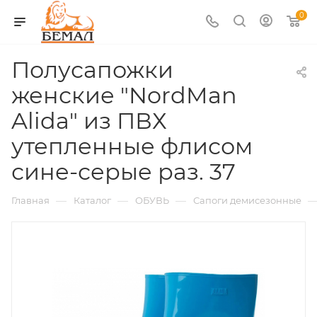
0
Полусапожки
женские "NordMan
Alida" из ПВХ
утепленные флисом
сине-серые раз. 37
—
—
—
Главная
Каталог
ОБУВЬ
Сапоги демисезонные