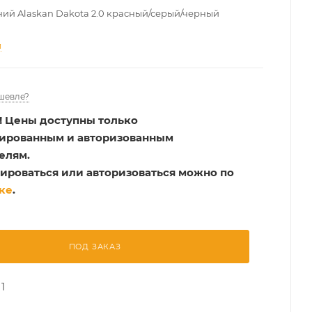
ий Alaskan Dakota 2.0 красный/серый/черный
и
шевле?
!
Цены доступны только
рированным и авторизованным
елям.
ироваться или авторизоваться можно по
ке
.
ПОД ЗАКАЗ
1