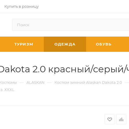
Купить в розницу
ТУРИЗМ
ОДЕЖДА
ОБУВЬ
Dakota 2.0 красный/серый/
—
—
—
Костюмы
ALASKAN
Костюм зимний Alaskan Dakota 2.0
з. XXXL