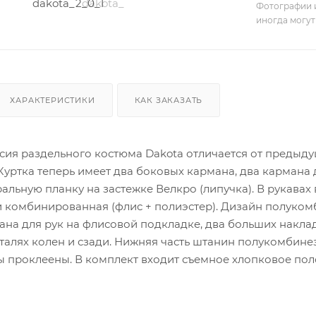
Фотографии и
иногда могут
ХАРАКТЕРИСТИКИ
КАК ЗАКАЗАТЬ
ия раздельного костюма Dakota отличается от предыдуще
Куртка теперь имеет два боковых кармана, два кармана 
ральную планку на застежке Велкро (липучка). В рукава
 комбинированная (флис + полиэстер). Дизайн полукомб
ана для рук на флисовой подкладке, два больших накла
алях колен и сзади. Нижняя часть штанин полукомбине
вы проклеены. В комплект входит съемное хлопковое пол