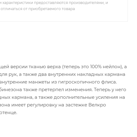
 характеристики предоставляются производителями, и
 отличаться от приобретаемого товара
й версии тканью верха (теперь это 100% нейлон), а
для рук, а также два внутренних накладных кармана
х внутренние манжеты из гигроскопичного флиса.
инезона также претерпел изменения. Теперь у него
дных кармана, а также дополнительные усиления на
зона имеет регулировку на застежке Велкро
отенце.