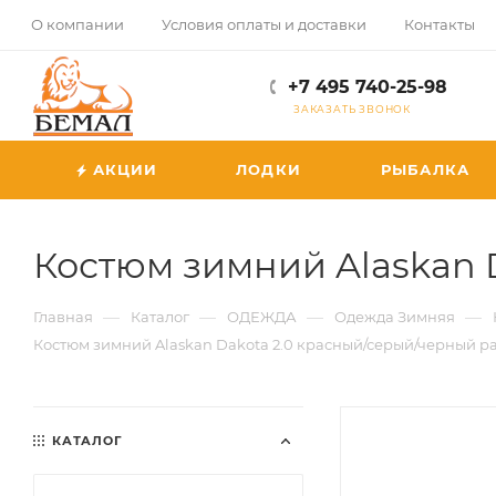
О компании
Условия оплаты и доставки
Контакты
+7 495 740-25-98
ЗАКАЗАТЬ ЗВОНОК
АКЦИИ
ЛОДКИ
РЫБАЛКА
Костюм зимний Alaskan 
—
—
—
—
Главная
Каталог
ОДЕЖДА
Одежда Зимняя
Костюм зимний Alaskan Dakota 2.0 красный/серый/черный ра
КАТАЛОГ