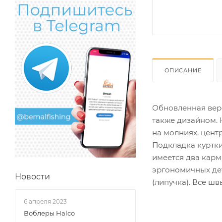
ОПИСАНИЕ
Обновленная верс
также дизайном. 
на молниях, цент
Подкладка куртки
имеется два карм
эргономичных дет
Новости
(липучка). Все ш
6 апреля 2023
Воблеры Halco