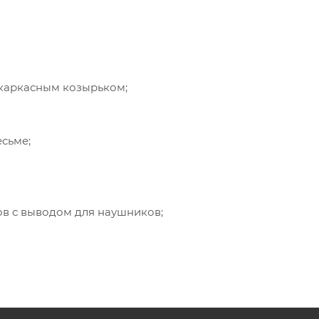
 каркасным козырьком;
есьме;
ов с выводом для наушников;