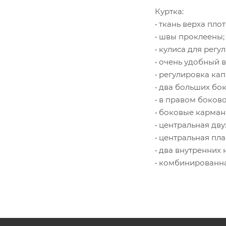
Куртка:
• ткань верха пл
• швы проклеены;
• кулиса для регу
• очень удобный
• регулировка ка
• два больших бо
• в правом боков
• боковые карман
• центральная дв
• центральная пла
• два внутренних
• комбинированн