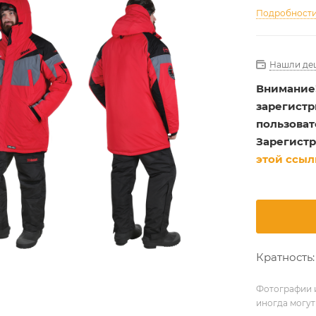
Подробност
Нашли де
Внимание
зарегист
пользоват
Зарегистр
этой ссыл
Кратность: 
Фотографии и
иногда могут