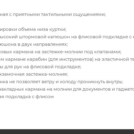
отная с приятными тактильными ощущениями;
лировки объема низа куртки;
 высокий штормовой капюшон на флисовой подкладке с
пюшона в двух направлениях;
ковых кармана на застежке-молнии под клапанами;
ом кармане карабин (для инструментов) на эластичной т
ы для рук на флисовой подкладке;
ухзамочная застежка-молния;
нка не позволяет ветру и холоду проникнуть внутрь;
 накладных кармана на молнии для документов и гаджет
ая подкладка с флисом