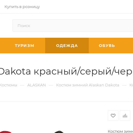
Купить в розницу
ТУРИЗМ
ОДЕЖДА
ОБУВЬ
Dakota красный/серый/чер
—
—
—
Костюмы
ALASKAN
Костюм зимний Alaskan Dakota
К
Костюм зимн