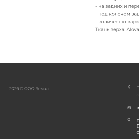
- на задних и пе
- под коленом за
- количество карма
Ткань верха: Alo
2026 © ООО Бемал
З
г