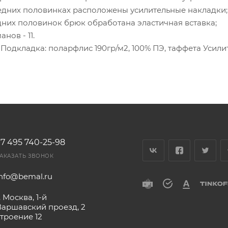
редних половинках расположены усилительные накладки;
дних половинок брюк обработана эластичная вставка;
нов - 11.
vaПодкладка: поларфлис 190гр/м2, 100% ПЭ, таффета Усил
+7 495 740-25-98
АКАЗАТЬ ЗВОНОК
info@bemal.ru
. Москва, 1-й
Варшавский проезд, 2
строение 12