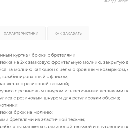
иногда могут
ХАРАКТЕРИСТИКИ
КАК ЗАКАЗАТЬ
нный куртка+ брюки с бретелями
стежка на 2-х замковую фронтальную молнию, закрытую 
йся на молнию капюшон с цельнокроенным козырьком, с
а, комбинированный с флисом;
 манжетах с резиновой тесьмой;
 кулиса с резиновым шнуром и эластичными вставками п
 кулиса с резиновым шнуром для регулировки объема;
котники;
стежка брюк на молнию;
ыми бретелями из эластичной тесьмы;
бработаны манжеты с резиновой тесьмой и внутренние 