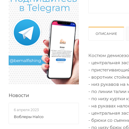
ОПИСАНИЕ
Костюм демисезо
- центральная за
- пристегивающи
- воротник стойк
- низ рукавов на
- по линии талии
Новости
- по низу куртки
- на рукавах нало
6 апреля 2023
- центральная за
Воблеры Halco
- брюки со съемн
- по низу брюк о