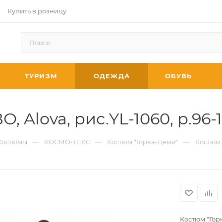
Купить в розницу
ТУРИЗМ
ОДЕЖДА
ОБУВЬ
 Alova, рис.YL-1060, р.96-1
—
—
—
Костюмы
КОСМО-ТЕКС
Костюм "Горка-Деми"
Костюм "
Костюм "Горк