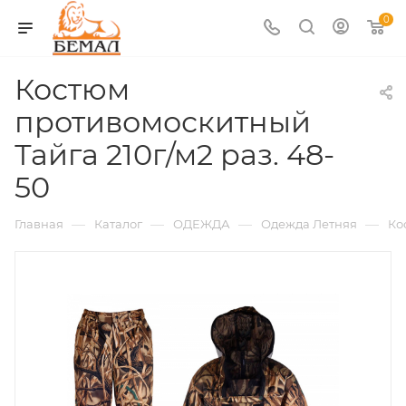
0
Костюм
противомоскитный
Тайга 210г/м2 раз. 48-
50
—
—
—
—
Главная
Каталог
ОДЕЖДА
Одежда Летняя
Ко