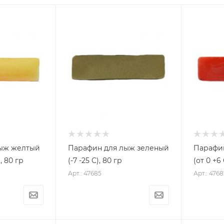
ыж желтый
Парафин для лыж зеленый
Парафи
, 80 гр
(-7 -25 С), 80 гр
(от 0 +6 
Арт.: 47685
Арт.: 4768