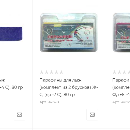
лыж
Парафины для лыж
Парафи
4 С), 80 гр
(комплект из 2 брусков) Ж-
(комплек
С, (до -7 C), 80 гр
Ф, (+6 -4
Арт.: 47678
Арт.: 4767