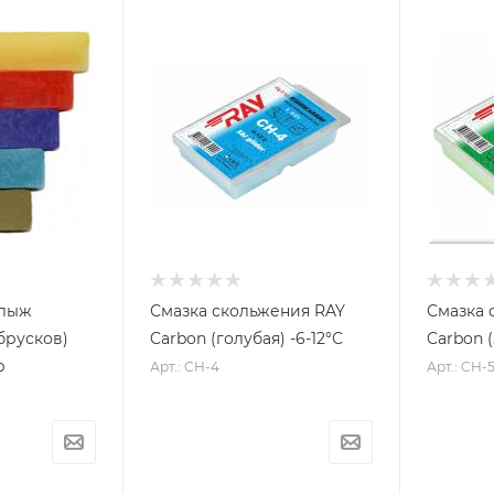
 лыж
Смазка скольжения RAY
Смазка 
 брусков)
Carbon (голубая) -6-12°С
Carbon (
р
Арт.: CH-4
Арт.: CH-