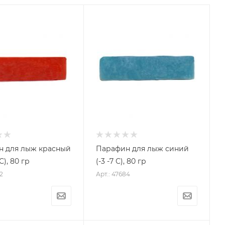
н для лыж красный
Парафин для лыж синий
С), 80 гр
(-3 -7 С), 80 гр
2
Арт.: 47684