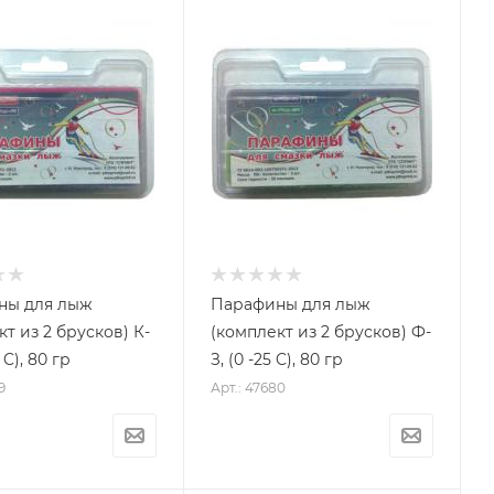
ны для лыж
Парафины для лыж
т из 2 брусков) К-
(комплект из 2 брусков) Ф-
 C), 80 гр
З, (0 -25 C), 80 гр
9
Арт.: 47680