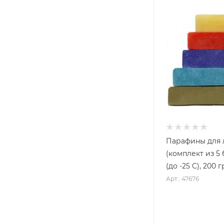
Парафины для
(комплект из 5
(до -25 C), 200 г
Арт.: 47676