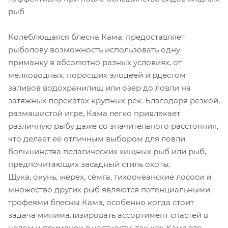
рыб
Колеблющаяся блесна Кама, предоставляет
рыболову возможность использовать одну
приманку в абсолютно разных условиях, от
мелководных, поросших элодеей и рдестом
заливов водохранилищ или озёр до ловли на
затяжных перекатах крупных рек. Благодаря резкой,
размашистой игре, Кама легко привлекает
различную рыбу даже со значительного расстояния,
что делает её отличным выбором для ловли
большинства пелагических хищных рыб или рыб,
предпочитающих засадный стиль охоты.
Щука, окунь, жерех, сёмга, тихоокеанские лососи и
множество других рыб являются потенциальными
трофеями блесны Кама, особенно когда стоит
задача минимализировать ассортимент снастей в
целом и приманок в частности, так как Кама это –