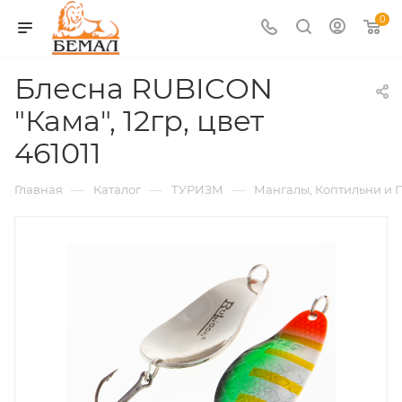
0
Блесна RUBICON
"Кама", 12гр, цвет
461011
—
—
—
Главная
Каталог
ТУРИЗМ
Мангалы, Коптильни и 