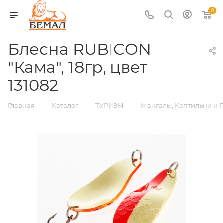
0
Блесна RUBICON
"Кама", 18гр, цвет
131082
—
—
—
Главная
Каталог
ТУРИЗМ
Мангалы, Коптильни и 