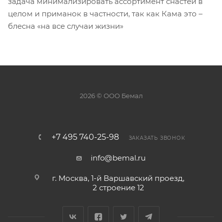
задача минимализировать ассортимент снастей в
целом и приманок в частности, так как Кама это –
блесна «на все случаи жизни»
2026 © ООО Бемал
+7 495 740-25-98
ЗАКАЗАТЬ ЗВОНОК
info@bemal.ru
г. Москва, 1-й Варшавский проезд,
2 строение 12