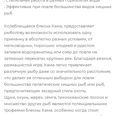
. Стабильная работа в разных горизонтах воды
. Эффективна при ловле большинства видов хищных
рыб
Колеблющаяся блесна Кама, предоставляет
рыболову возможность использовать одну
приманку в абсолютно разных условиях, от
мелководных, поросших элодеей и рдестом
заливов водохранилищ или озёр до ловли на
затяжных перекатах крупных рек. Благодаря резкой,
размашистой игре, Кама легко привлекает
различную рыбу даже со значительного расстояния,
что делает её отличным выбором для ловли
большинства пелагических хищных рыб или рыб,
предпочитающих засадный стиль охоты.
Щука, окунь, жерех, сёмга, тихоокеанские лососи и
множество других рыб являются потенциальными
трофеями блесны Кама, особенно когда стоит