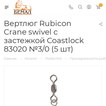
0
Вертлюг Rubicon
Crane swivel с
застежкой Coastlock
83020 №3/0 (5 шт)
—
—
—
Главная
Каталог
РЫБАЛКА
Принадлежности рыб