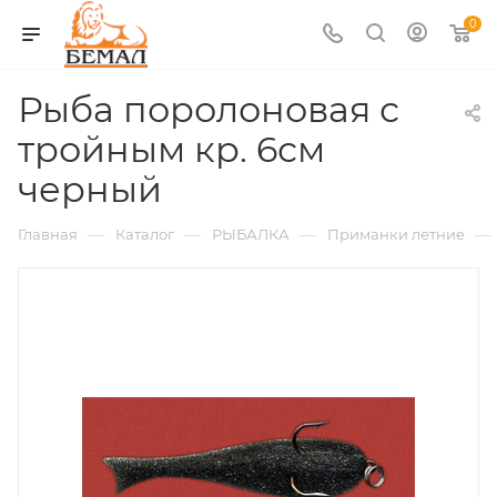
0
Рыба поролоновая с
тройным кр. 6см
черный
—
—
—
—
Главная
Каталог
РЫБАЛКА
Приманки летние