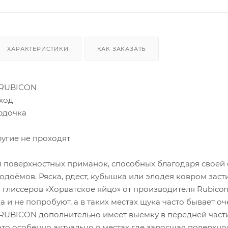
ХАРАКТЕРИСТИКИ
КАК ЗАКАЗАТЬ
 RUBICON
ход
рдочка
другие не проходят
ип поверхностных приманок, способных благодаря своей
одоёмов. Ряска, рдест, кубышка или элодея ковром зас
 глиссеров «Хорватское яйцо» от производителя Rubicon,
 и не попробуют, а в таких местах щука часто бывает оч
RUBICON дополнительно имеет выемку в передней части
 это особенно актуально в местах где заросшая поверхно