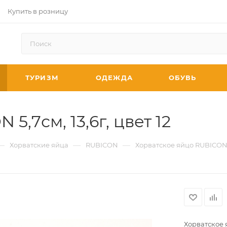
Купить в розницу
ТУРИЗМ
ОДЕЖДА
ОБУВЬ
5,7см, 13,6г, цвет 12
—
—
—
Хорватские яйца
RUBICON
Хорватское яйцо RUBICON 5,
Хорватское я