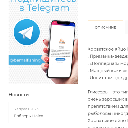
ОПИСАНИЕ
Хорватское яйцо
. Приманка-везде
. «Попперная» мо
. Мощный крючёк
. Ловит там, где 
Глиссеры - это т
Новости
очень заросших в
препятствием для
6 апреля 2023
рыболовы никогда
Воблеры Halco
Хорватское яйцо 
в стиле поппера,