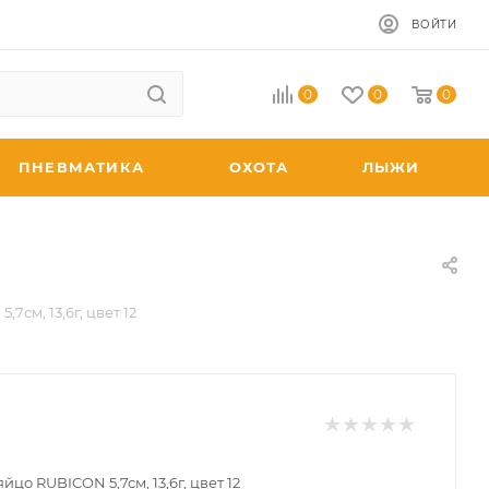
ВОЙТИ
0
0
0
ПНЕВМАТИКА
ОХОТА
ЛЫЖИ
7см, 13,6г, цвет 12
йцо RUBICON 5,7см, 13,6г, цвет 12