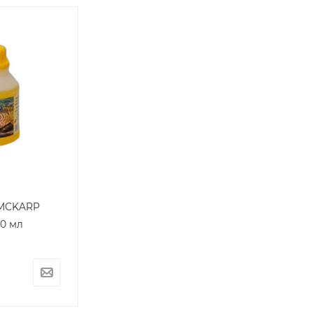
 MCKARP
50 мл