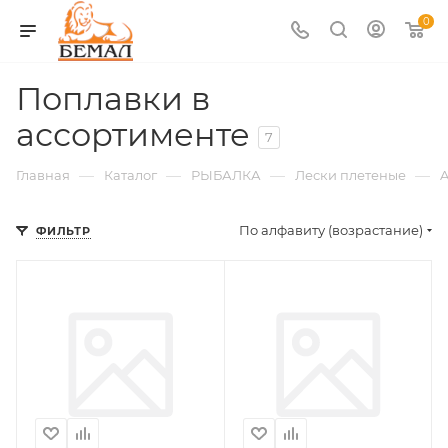
0
Поплавки в
ассортименте
7
—
—
—
—
Главная
Каталог
РЫБАЛКА
Лески плетеные
По алфавиту (возрастание)
ФИЛЬТР