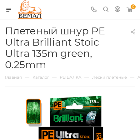
0
Плетеный шнур PE
Ultra Brilliant Stoic
Ultra 135m green,
0.25mm
—
—
—
—
Главная
Каталог
РЫБАЛКА
Лески плетеные