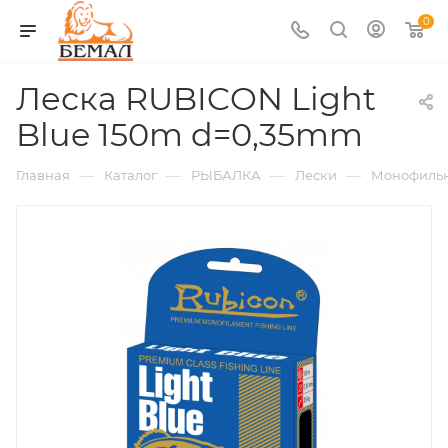
0
Леска RUBICON Light
Blue 150m d=0,35mm
—
—
—
—
Главная
Каталог
РЫБАЛКА
Лески
Монофиль