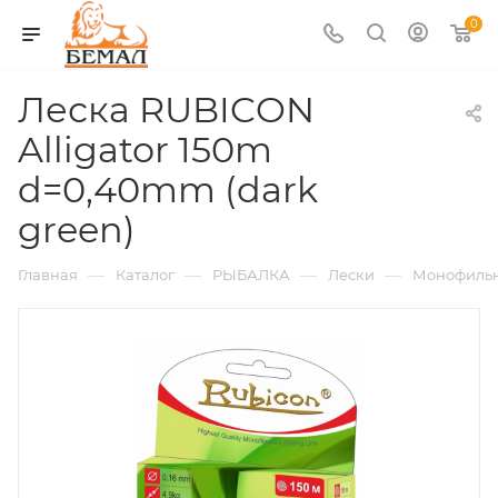
0
Леска RUBICON
Alligator 150m
d=0,40mm (dark
green)
—
—
—
—
Главная
Каталог
РЫБАЛКА
Лески
Монофиль