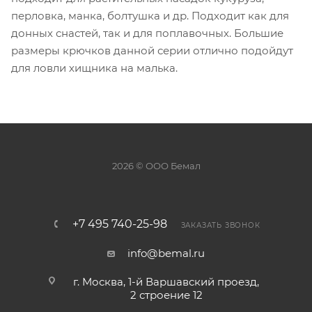
перловка, манка, болтушка и др. Подходит как для
донных снастей, так и для поплавочных. Большие
размеры крючков данной серии отлично подойдут
для ловли хищника на малька.
2026 © ООО Бемал
+7 495 740-25-98
ЗАКАЗАТЬ ЗВОНОК
info@bemal.ru
г. Москва, 1-й Варшавский проезд,
2 строение 12