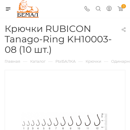
0
Крючки RUBICON
Tanago-Ring KH10003-
08 (10 шт.)
—
—
—
—
Главная
Каталог
РЫБАЛКА
Крючки
Одинарн