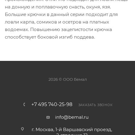
на донную и поплавочную снасть, окуня, язя.
Большие крючки в данный серии подходит для
ловли карпа, сомиков и осетров на платных
водоемах. Повышению зацепистости крючка
способствует боковой изгиб поддева.
2026 © ООО Бемал
+7 495 740-25-98
ЗАКАЗАТЬ ЗВОНОК
info@bemal.ru
г. Москва, 1-й Варшавский проезд,