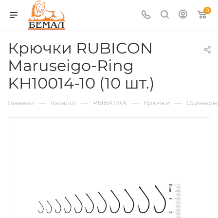
0
Крючки RUBICON
Maruseigo-Ring
KH10014-10 (10 шт.)
—
—
—
—
Главная
Каталог
РЫБАЛКА
Крючки
Одинарн