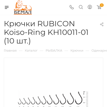
0
Крючки RUBICON
Koiso-Ring KH10011-01
(10 шт.)
—
—
—
—
Главная
Каталог
РЫБАЛКА
Крючки
Одинарн